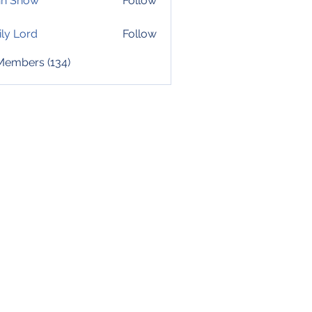
hn Snow
Follow
ly Lord
Follow
 Members (134)