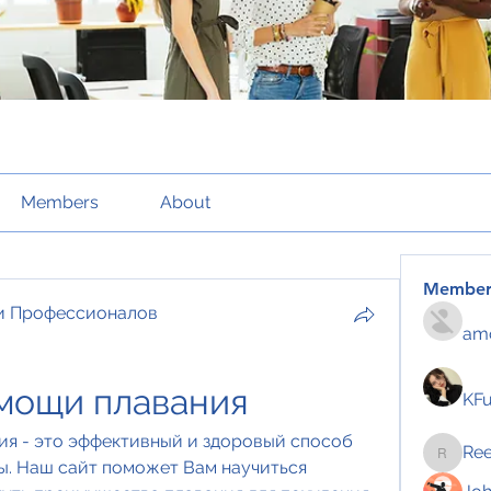
Members
About
Member
и Профессионалов
amo
омощи плавания
KF
я - это эффективный и здоровый способ 
Re
Reelsd
. Наш сайт поможет Вам научиться 