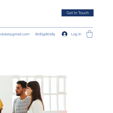
Get In Touch
Log In
pololei@gmail.com
8083480185