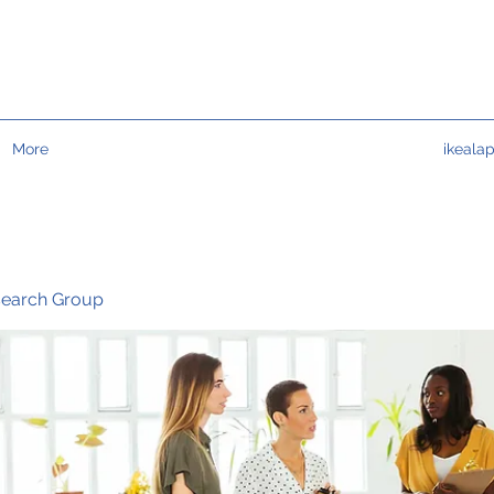
More
ikeala
search Group