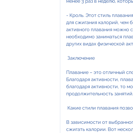
менее 3 раз в неделю, котор
- Кроль. Этот стиль плавани
для сжигания калорий, чем б
активного плавания можно сж
необходимо заниматься плава
других видах физической ак
 Заключение 
Плавание – это отличный спо
Благодаря активности, плава
благодаря активности, то м
продолжительность занятий
 Какие стили плавания позв
В зависимости от выбранног
сжигать калории. Вот неско