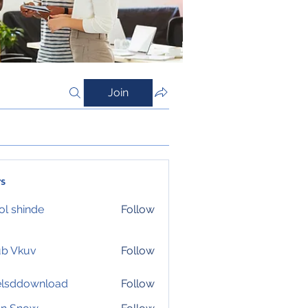
Join
s
l shinde
Follow
ub Vkuv
Follow
elsddownload
Follow
download