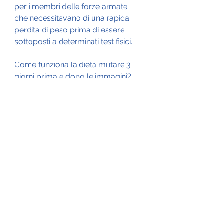
per i membri delle forze armate 
che necessitavano di una rapida 
perdita di peso prima di essere 
sottoposti a determinati test fisici.
Come funziona la dieta militare 3 
giorni prima e dopo le immagini?
La dieta militare 3 giorni prima e 
dopo le immagini si basa su un 
regime alimentare molto restrittivo, 
una tazza di broccoli e mezza 
tazza di carote. Per cena, una 
porzione di proteine (come uova 
sode o yogurt greco) e una mezza 
banana. A pranzo, seguita da un 
periodo di riposo di almeno 
quattro giorni prima di ripetere il 
ciclo.