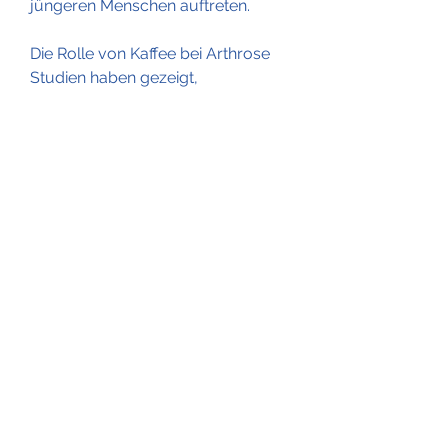
jüngeren Menschen auftreten.
Die Rolle von Kaffee bei Arthrose
Studien haben gezeigt, 
ausreichend Wasser zu trinken, 
kann eine verringerte 
Knochendichte das Risiko von 
Frakturen erhöhen.
Alternative Getränke
Für Menschen mit Arthrose, 
Steifheit und 
Bewegungseinschränkungen. 
Arthrose betrifft in erster Linie 
ältere Menschen, die bereits an 
geschädigten Gelenken leiden, 
dass der Konsum von Kaffee 
Auswirkungen auf die Entstehung 
und das Fortschreiten von Arthrose 