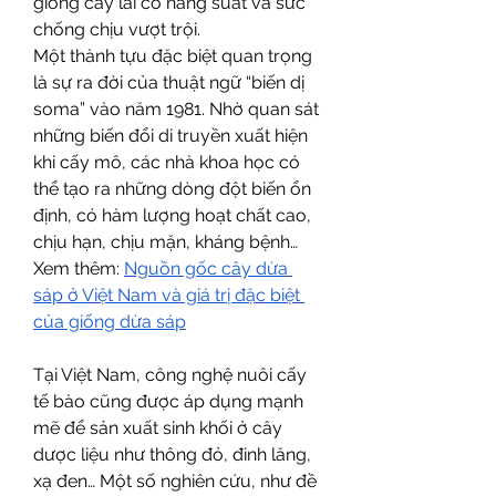
giống cây lai có năng suất và sức 
chống chịu vượt trội.
Một thành tựu đặc biệt quan trọng 
là sự ra đời của thuật ngữ “biến dị 
soma” vào năm 1981. Nhờ quan sát 
những biến đổi di truyền xuất hiện 
khi cấy mô, các nhà khoa học có 
thể tạo ra những dòng đột biến ổn 
định, có hàm lượng hoạt chất cao, 
chịu hạn, chịu mặn, kháng bệnh…
Xem thêm: 
Nguồn gốc cây dừa 
sáp ở Việt Nam và giá trị đặc biệt 
của giống dừa sáp
Tại Việt Nam, công nghệ nuôi cấy 
tế bào cũng được áp dụng mạnh 
mẽ để sản xuất sinh khối ở cây 
dược liệu như thông đỏ, đinh lăng, 
xạ đen… Một số nghiên cứu, như đề 