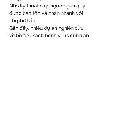
Nhờ kỹ thuật này, nguồn gen quý 
được bảo tồn và nhân nhanh với 
chi phí thấp.
Gần đây, nhiều dự án nghiên cứu 
về hồ tiêu sạch bệnh virus cũng áp 
dụng kết hợp nuôi cấy đỉnh sinh 
trưởng và xử lý nhiệt để tạo ra 
giống hồ tiêu khỏe mạnh, giảm 
nguy cơ lây lan mầm bệnh trong 
các vùng trồng trọng điểm.
Từ phòng thí nghiệm đến sản xuất 
– vai trò chiến lược của nuôi cấy 
mô
Công nghệ nuôi cấy mô không chỉ 
tạo ra cây giống sạch bệnh mà 
còn:
rút ngắn thời gian nhân giống, giúp 
phát triển nhanh vùng chuyên canh