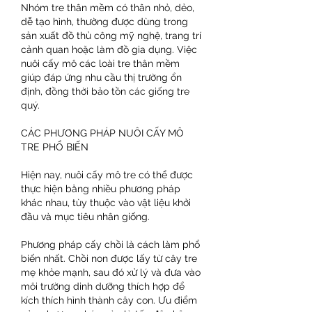
Nhóm tre thân mềm có thân nhỏ, dẻo, 
dễ tạo hình, thường được dùng trong 
sản xuất đồ thủ công mỹ nghệ, trang trí 
cảnh quan hoặc làm đồ gia dụng. Việc 
nuôi cấy mô các loài tre thân mềm 
giúp đáp ứng nhu cầu thị trường ổn 
định, đồng thời bảo tồn các giống tre 
quý.
CÁC PHƯƠNG PHÁP NUÔI CẤY MÔ 
TRE PHỔ BIẾN
Hiện nay, nuôi cấy mô tre có thể được 
thực hiện bằng nhiều phương pháp 
khác nhau, tùy thuộc vào vật liệu khởi 
đầu và mục tiêu nhân giống.
Phương pháp cấy chồi là cách làm phổ 
biến nhất. Chồi non được lấy từ cây tre 
mẹ khỏe mạnh, sau đó xử lý và đưa vào 
môi trường dinh dưỡng thích hợp để 
kích thích hình thành cây con. Ưu điểm 