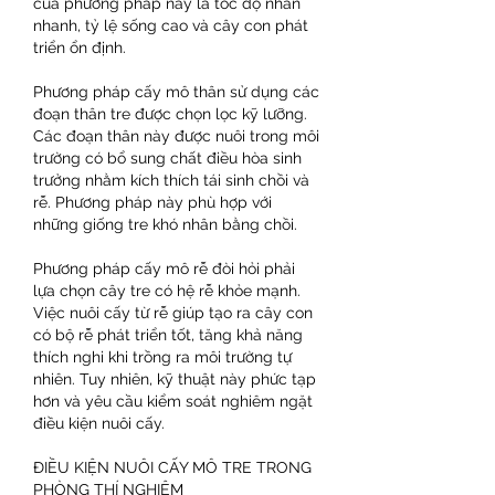
của phương pháp này là tốc độ nhân 
nhanh, tỷ lệ sống cao và cây con phát 
triển ổn định.
Phương pháp cấy mô thân sử dụng các 
đoạn thân tre được chọn lọc kỹ lưỡng. 
Các đoạn thân này được nuôi trong môi 
trường có bổ sung chất điều hòa sinh 
trưởng nhằm kích thích tái sinh chồi và 
rễ. Phương pháp này phù hợp với 
những giống tre khó nhân bằng chồi.
Phương pháp cấy mô rễ đòi hỏi phải 
lựa chọn cây tre có hệ rễ khỏe mạnh. 
Việc nuôi cấy từ rễ giúp tạo ra cây con 
có bộ rễ phát triển tốt, tăng khả năng 
thích nghi khi trồng ra môi trường tự 
nhiên. Tuy nhiên, kỹ thuật này phức tạp 
hơn và yêu cầu kiểm soát nghiêm ngặt 
điều kiện nuôi cấy.
ĐIỀU KIỆN NUÔI CẤY MÔ TRE TRONG 
PHÒNG THÍ NGHIỆM