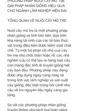
PHƯƠNG PHÁP NUÔI CẤY MÔ TRE
GIẢI PHÁP NHÂN GIỐNG HIỆU QUẢ 
CHO NGÀNH LÂM NGHIỆP HIỆN ĐẠI
TỔNG QUAN VỀ NUÔI CẤY MÔ TRE
Nuôi cấy mô tre là một phương pháp 
nhân giống vô tính tiên tiến, dựa trên 
khả năng tái sinh của các tế bào thực 
vật trong điều kiện được kiểm soát chặt 
chẽ. Từ một bộ phận rất nhỏ của cây 
tre mẹ như chồi, thân hoặc rễ, các nhà 
nghiên cứu có thể tạo ra hàng loạt cây 
con mang đặc tính di truyền giống hệt 
cây ban đầu. Phương pháp này đang 
được ứng dụng ngày càng rộng rãi 
trong lĩnh vực lâm nghiệp và sản xuất 
cây giống, đặc biệt trong bối cảnh nhu 
cầu về tre nguyên liệu ngày càng gia 
tăng.
So với các phương pháp nhân giống 
truyền thống như tách bụi hoặc giâm 