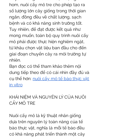
hom, nuôi cấy mô tre cho phép tạo ra 
số lượng lớn cây giống trong thời gian 
ngắn, đồng đều về chất lượng, sạch 
bệnh và có khả năng sinh trưởng tốt. 
Tuy nhiên, để đạt được kết quả như 
mong muốn, toàn bộ quy trình nuôi cấy 
mô phải được thực hiện nghiêm ngặt, 
từ khâu chọn vật liệu ban đầu cho đến 
giai đoạn chuyển cây ra môi trường tự 
nhiên.
Bạn đọc có thể tham khảo thêm nội 
dung tiếp theo để có cái nhìn đầy đủ và 
cụ thể hơn: 
nuôi cấy mô tế bào thực vật 
in vitro
KHÁI NIỆM VÀ NGUYÊN LÝ CỦA NUÔI 
CẤY MÔ TRE
Nuôi cấy mô là kỹ thuật nhân giống 
dựa trên nguyên lý toàn năng của tế 
bào thực vật, nghĩa là mỗi tế bào đều 
có khả năng phát triển thành một cây 