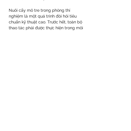
Nuôi cấy mô tre trong phòng thí 
nghiệm là một quá trình đòi hỏi tiêu 
chuẩn kỹ thuật cao. Trước hết, toàn bộ 
thao tác phải được thực hiện trong môi 
trường vô trùng tuyệt đối. Phòng thí 
nghiệm cần được thiết kế riêng biệt, 
hạn chế tối đa sự xâm nhập của vi 
khuẩn và nấm. Tất cả dụng cụ sử dụng 
đều phải được khử trùng bằng các 
dung dịch chuyên dụng trước khi thao 
tác.
Môi trường dinh dưỡng là yếu tố then 
chốt quyết định sự phát triển của mô 
tre. Thành phần dinh dưỡng được điều 
chỉnh tùy theo từng giai đoạn phát triển 
của cây, từ hình thành chồi, ra rễ cho 
đến sinh trưởng hoàn chỉnh.
Nhiệt độ và ánh sáng cũng phải được 
duy trì ổn định. Cây nuôi cấy mô cần 