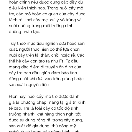
hoàn chỉnh nếu được cung cấp đầy đủ 
điều kiện thích hợp. Trong nuôi cấy mô 
tre, các mô hoặc cơ quan của cây được 
tách rời khỏi cây mẹ, xử lý vô trùng và 
nuôi dưỡng trong môi trường dinh 
dưỡng nhân tạo.
Tùy theo mục tiêu nghiên cứu hoặc sản 
xuất, người thực hiện có thể lựa chọn 
nuôi cấy trên lá, thân, chồi hoặc rễ. Các 
thế hệ cây con tạo ra như F1, F2 đều 
mang đặc điểm di truyền ổn định của 
cây tre ban đầu, giúp đảm bảo tính 
đồng nhất khi đưa vào trồng rừng hoặc 
sản xuất nguyên liệu.
Hiện nay, nuôi cấy mô tre được đánh 
giá là phương pháp mang lại giá trị kinh 
tế cao. Tre là loài cây có tốc độ sinh 
trưởng nhanh, khả năng thích nghi tốt, 
được sử dụng rộng rãi trong xây dựng, 
sản xuất đồ gia dụng, thủ công mỹ 
nghệ và cả trong các công trình sinh 