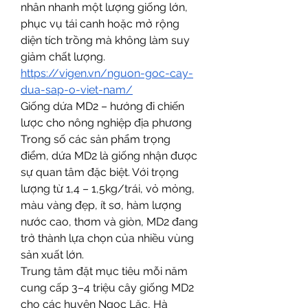
nhân nhanh một lượng giống lớn, 
phục vụ tái canh hoặc mở rộng 
diện tích trồng mà không làm suy 
giảm chất lượng.
https://vigen.vn/nguon-goc-cay-
dua-sap-o-viet-nam/
Giống dứa MD2 – hướng đi chiến 
lược cho nông nghiệp địa phương
Trong số các sản phẩm trọng 
điểm, dứa MD2 là giống nhận được 
sự quan tâm đặc biệt. Với trọng 
lượng từ 1,4 – 1,5kg/trái, vỏ mỏng, 
màu vàng đẹp, ít sơ, hàm lượng 
nước cao, thơm và giòn, MD2 đang 
trở thành lựa chọn của nhiều vùng 
sản xuất lớn.
Trung tâm đặt mục tiêu mỗi năm 
cung cấp 3–4 triệu cây giống MD2 
cho các huyện Ngọc Lặc, Hà 