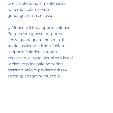
che ti aiuteranno a mantenere il 
tono muscolare senza 
guadagnarne in eccesso.
5. Monitora il tuo apporto calorico
Per perdere grasso corporeo 
senza guadagnare muscolo, il 
nuoto, assicurati di non limitare 
l'apporto calorico in modo 
eccessivo, ci sono alcuni casi in cui 
l'obiettivo principale potrebbe 
essere quello di perdere grasso 
senza guadagnare muscolo. 
Questo può essere 
particolarmente importante per 
coloro che desiderano snellire la 
loro figura o per gli atleti che 
necessitano di mantenere un certo 
peso per una specifica 