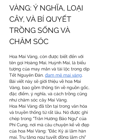
VÀNG: Ý NGHĨA, LOẠI 
CÂY, VÀ BÍ QUYẾT 
TRỒNG SỐNG VÀ 
CHĂM SÓC
Hoa Mai Vàng, còn được biết đến với 
tên gọi Hoàng Mai, Huỳnh Mai, là biểu 
tượng của may mắn và tài lộc trong dịp 
Tết Nguyên Đán. 
đam mê mai vàng
. 
Bài viết này sẽ giới thiệu về hoa Mai 
Vàng, bao gồm thông tin về nguồn gốc, 
đặc điểm, ý nghĩa, và cách trồng cũng 
như chăm sóc cây Mai Vàng.
Hoa Mai Vàng đã tồn tại trong văn hóa 
và truyền thống từ rất lâu. Nó được ghi 
chép trong "Trân Hương Bảo Ngự" của 
Phí Cung, nơi mà câu chuyện kể về đẹp 
của hoa Mai Vàng: "Đắc Kỷ ái lãm hàn 
mai, Trụ tằng ngự tuyết đồng lãm chi" 