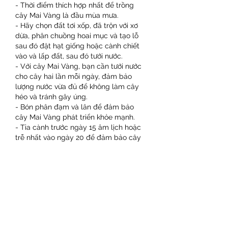
- Thời điểm thích hợp nhất để trồng 
cây Mai Vàng là đầu mùa mưa.
- Hãy chọn đất tơi xốp, đã trộn với xơ 
dừa, phân chuồng hoai mục và tạo lỗ 
sau đó đặt hạt giống hoặc cành chiết 
vào và lấp đất, sau đó tưới nước.
- Với cây Mai Vàng, bạn cần tưới nước 
cho cây hai lần mỗi ngày, đảm bảo 
lượng nước vừa đủ để không làm cây 
héo và tránh gây úng.
- Bón phân đạm và lân để đảm bảo 
cây Mai Vàng phát triển khỏe mạnh.
- Tỉa cành trước ngày 15 âm lịch hoặc 
trễ nhất vào ngày 20 để đảm bảo cây 
nở hoa đẹp và đúng thời điểm.
- Loại bỏ rong và rêu trên thân cây 
bằng vòi xịt.
Hy vọng rằng bài viết này đã mang đến 
cho bạn nhiều thông tin hữu ích về cây 
Mai Vàng và giúp bạn hiểu rõ hơn về 
loài cây này trong văn hóa và truyền 
thống Việt Nam. Các bạn có thể tham 