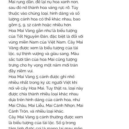
Mai rụng dần, để lại nụ hoa xanh non, 
sau đó nở thành hoa vàng rực rỡ. Tùy 
thuộc vào chủng loại, hình dáng và số 
lượng cánh hoa có thể khác nhau, bao 
gồm 5, 9, 12 cánh hoặc nhiều hơn.
Hoa Mai Vàng gần như là biểu tượng 
của Tết Nguyên Đán, đặc biệt là đối với 
vùng miền Nam của Việt Nam. Cây Mai 
Vàng được xem là biểu tượng của tài 
lộc, sự thịnh vượng và giàu sang. Màu 
sắc tươi tắn của hoa Mai cũng tượng 
trưng cho hy vọng một năm mới tràn 
đầy niềm vui.
Hoa Mai Vàng 5 cánh được ghi nhớ 
nhiều nhất trong ký ức người Việt khi 
nói về cây Hoa Mai. Tuy thật ra, loại này 
được chia thành nhiều loại khác nhau 
dựa trên hình dáng của cánh hoa, như 
Mai Châu, Mai Liễu, Mai Cánh Nhọn, Mai 
Cánh Tròn, và nhiều loại khác.
Cây Mai Vàng 9 cánh thường được xem 
là biểu tượng của tài lộc. Số 9 trong 
tâm linh được coi là mang lại may mắn 