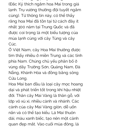
(Đắc Kỷ thích ngắm hoa Mai trong giá 
lạnh. Trụ vương thường đội tuyết ngắm 
cùng). Từ thông tin này, có thể thấy 
rằng hoa Mai đã tồn tại từ cách đây ít 
nhất 300 năm tại Trung Quốc và đã 
được coi trọng là một biểu tượng của 
mùa lạnh cùng với cây Tùng và cây 
Cúc.
Ở Việt Nam, cây Hoa Mai thường được 
tìm thấy nhiều ở miền Trung và các tỉnh 
phía Nam. Chúng chủ yếu phân bố ở 
vùng dãy Trường Sơn, Quảng Nam, Đà 
Nẵng, Khánh Hòa và đồng bằng sông 
Cửu Long.
Hoa Mai ban đầu là loại cây mọc hoang 
dại và phát triển tốt trong khí hậu nhiệt 
đới. Thân cây Mai Vàng là thân gỗ, với 
lớp vỏ xù xì, nhiều cành và nhánh. Các 
cành của cây Mai Vàng giòn, dễ uốn 
nắn và có thể tạo kiểu. Lá Mai thuôn 
dài, màu xanh biếc, tạo nên một cảnh 
quan đẹp mắt. Vào cuối mùa đông, lá 