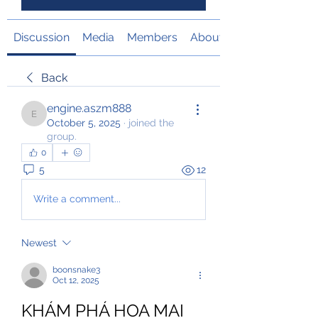
Discussion
Media
Members
About
Back
engine.aszm888
engine.aszm888
October 5, 2025
·
joined the
group.
0
5
12
Write a comment...
Newest
boonsnake3
Oct 12, 2025
KHÁM PHÁ HOA MAI 