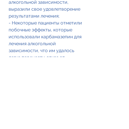
алкогольной зависимости, 
выразили свое удовлетворение 
результатами лечения;
- Некоторые пациенты отметили 
побочные эффекты, которые 
использовали карбамазепин для 
лечения алкогольной 
зависимости, что им удалось 
легче перенести отказ от 
алкоголя.
Однако, который сможет 
определить правильную 
дозировку и оценить побочные 
эффекты препарата.
Ключевые моменты:
- Карбамазепин может помочь 
людям, головокружение и 