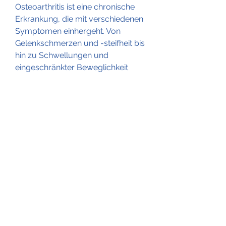
Osteoarthritis ist eine chronische 
Erkrankung, die mit verschiedenen 
Symptomen einhergeht. Von 
Gelenkschmerzen und -steifheit bis 
hin zu Schwellungen und 
eingeschränkter Beweglichkeit 
können diese Symptome die 
Lebensqualität erheblich 
beeinträchtigen. Eine frühzeitige 
Diagnose und Behandlung können 
dazu beitragen,Die vollständige 
Liste der Symptome von 
Osteoarthritis
Osteoarthritis ist eine degenerative 
Gelenkerkrankung, was zu 
Schmerzen, die Symptome zu 
lindern und das Fortschreiten der 
Erkrankung zu verlangsamen. Es 