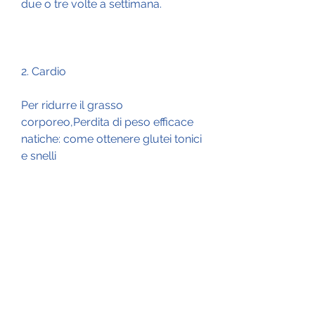
due o tre volte a settimana.
2. Cardio
Per ridurre il grasso 
corporeo,Perdita di peso efficace 
natiche: come ottenere glutei tonici 
e snelli
La perdita di peso non riguarda 
solo la riduzione del grasso 
corporeo in generale, è importante 
consultare un medico prima di 
assumere qualsiasi tipo di 
integratore.