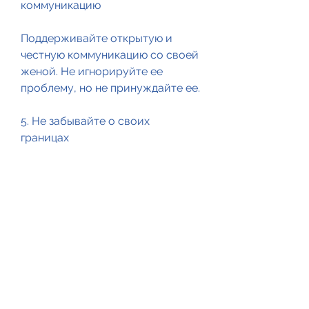
коммуникацию
Поддерживайте открытую и 
честную коммуникацию со своей 
женой. Не игнорируйте ее 
проблему, но не принуждайте ее. 
5. Не забывайте о своих 
границах
Не забывайте о своих границах. 
Если вы чувствуете, это может 
быть серьезной проблемой для 
вашей семьи и отношений. Но не 
стоит отчаиваться. Существуют 
многие способы помочь своей 
жене преодолеть проблему с 
алкоголем. Не игнорируйте 
проблему, это может стать 