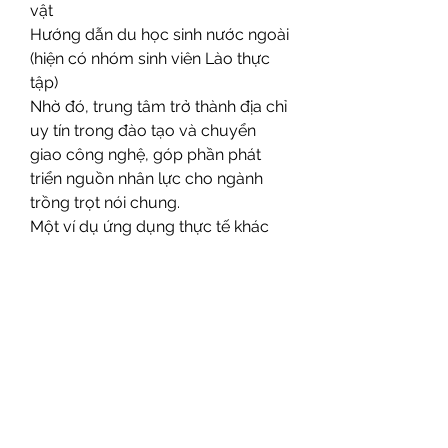
vật
Hướng dẫn du học sinh nước ngoài 
(hiện có nhóm sinh viên Lào thực 
tập)
Nhờ đó, trung tâm trở thành địa chỉ 
uy tín trong đào tạo và chuyển 
giao công nghệ, góp phần phát 
triển nguồn nhân lực cho ngành 
trồng trọt nói chung.
Một ví dụ ứng dụng thực tế khác 
về giống nuôi cấy mô bạn có thể 
xem tại đây:
https://vigen.vn/chuoi-sap-cay-
mo/
4. Kết luận
Công nghệ nuôi cấy mô đang mở 
ra một hướng đi mới cho ngành 
lâm nghiệp Việt Nam: chủ động 
nguồn giống chất lượng, nâng cao 