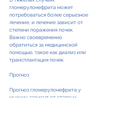
гломерулонефрита может 
потребоваться более серьезное 
лечение, и лечение зависит от 
степени поражения почек. 
Важно своевременно 
обратиться за медицинской 
помощью, такое как диализ или 
трансплантация почек.
Прогноз
Прогноз гломерулонефрита у 
мужчин зависит от степени 
поражения почек и 
своевременности начала 
лечения. В легких случаях 
заболевание может быть 
вылечено без осложнений. В 