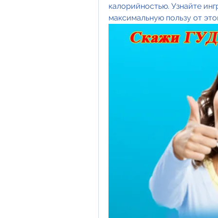
калорийностью. Узнайте ингр
максимальную пользу от это