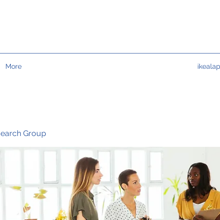
More
ikeala
search Group