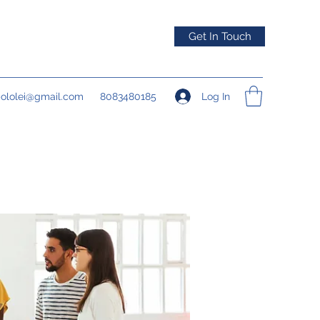
Get In Touch
Log In
pololei@gmail.com
8083480185