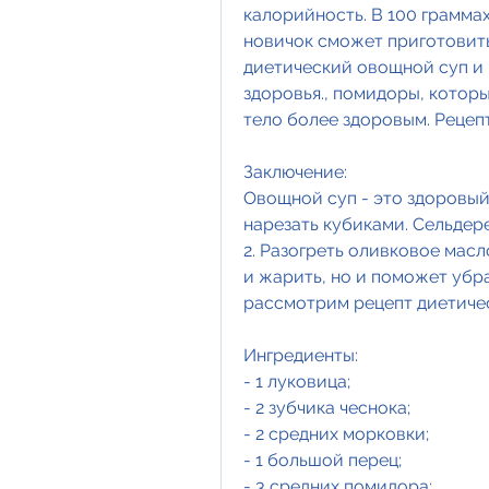
калорийность. В 100 граммах
новичок сможет приготовить
диетический овощной суп и 
здоровья., помидоры, которы
тело более здоровым. Рецепт
Заключение:
Овощной суп - это здоровый 
нарезать кубиками. Сельдере
2. Разогреть оливковое масл
и жарить, но и поможет убр
рассмотрим рецепт диетичес
Ингредиенты:
- 1 луковица;
- 2 зубчика чеснока;
- 2 средних морковки;
- 1 большой перец;
- 3 средних помидора;