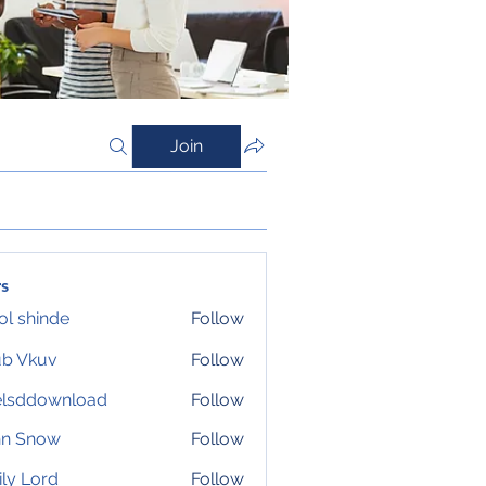
Join
s
l shinde
Follow
ub Vkuv
Follow
elsddownload
Follow
download
hn Snow
Follow
ly Lord
Follow