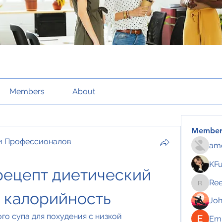
Members
About
Member
и Профессионалов
amo
KF
ецепт диетический 
Re
Reelsd
 калорийность
Jo
о супа для похудения с низкой 
Emi