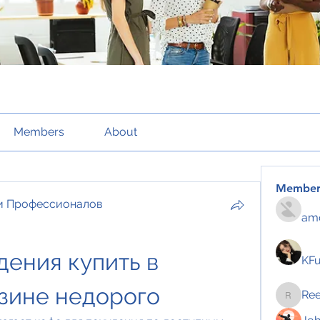
Members
About
Member
и Профессионалов
amo
ения купить в 
KF
зине недорого
Re
Reelsd