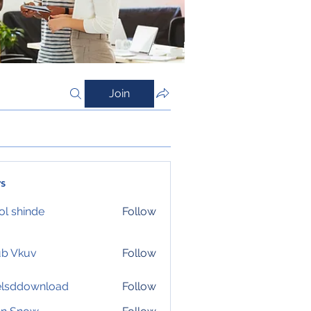
Join
s
l shinde
Follow
ub Vkuv
Follow
elsddownload
Follow
download