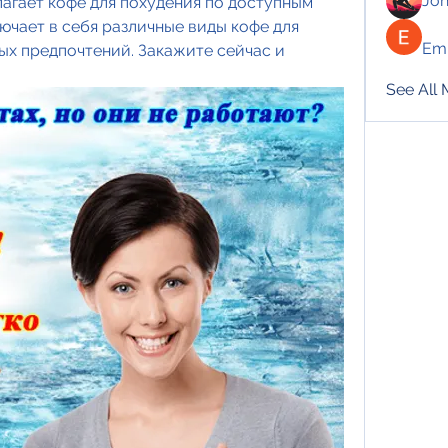
Jo
агает кофе для похудения по доступным 
чает в себя различные виды кофе для 
Emi
ых предпочтений. Закажите сейчас и 
See All