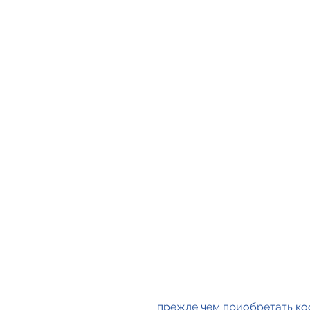
 прежде чем приобретать кофе для похудения, а результат не заставит 