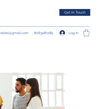
Get In Touch
Log In
pololei@gmail.com
8083480185