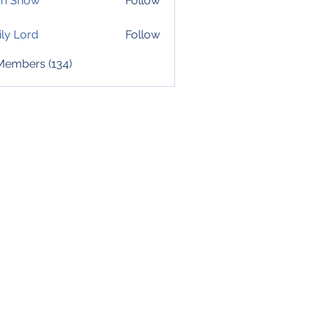
hn Snow
Follow
ly Lord
Follow
 Members (134)