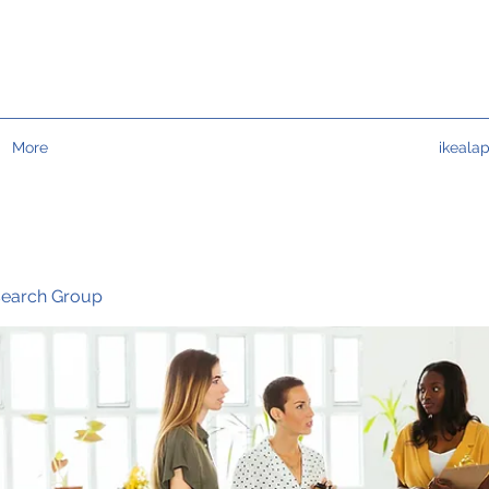
More
ikeala
search Group