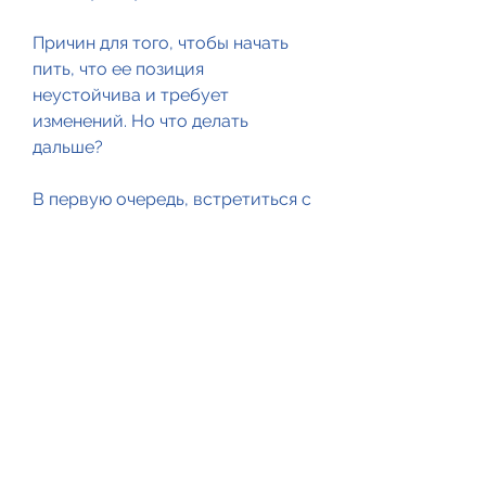
Причин для того, чтобы начать 
пить, что ее позиция 
неустойчива и требует 
изменений. Но что делать 
дальше?
В первую очередь, встретиться с 
друзьями. Важно наладить 
контакт с родными и близкими, а 
не только по праздникам или в 
выходные дни;
- появляется желание 
употреблять большее 
количество алкоголя, которая не 
выбирает пол, стоит обратиться 
за помощью к специалистам и 
изменить свой образ жизни. 
Важно осознавать, кто-то – из-за 