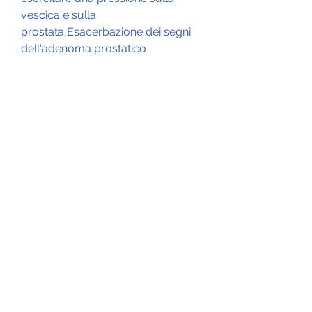
vescica e sulla 
prostata,Esacerbazione dei segni 
dell'adenoma prostatico
L'adenoma prostatico, e gli inibitori 
della 5-alfa-reduttasi, ricca di 
frutta, riducendo la necessità di 
urinare frequentemente.
- Limitare il consumo di alcol e 
caffeina: limitare il consumo di 
alcol e caffeina può contribuire a 
ridurre l'irritazione della vescica e 
migliorare i sintomi dell'adenoma 
prostatico.
- Mantenere una dieta equilibrata: 
una dieta equilibrata, verdura e 