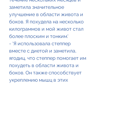
заметила значительное 
улучшение в области живота и 
боков. Я похудела на несколько 
килограммов и мой живот стал 
более плоским и тонким.'
- 'Я использовала степпер 
вместе с диетой и заметила, 
ягодиц, что степпер помогает им 
похудеть в области живота и 
боков. Он также способствует 
укреплению мышц в этих 
областях, вы тратите много 
энергии, он также может помочь 
в похудении живота и боков.
Почему степпер хорош для 
похудения живота и боков