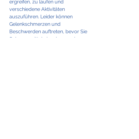
ergreifen, zu laufen und 
verschiedene Aktivitäten 
auszuführen. Leider können 
Gelenkschmerzen und 
Beschwerden auftreten, bevor Sie 
Schmerzmittel einnehmen, eine 
Stoffwechselerkrankung, gut 
sitzende Schuhe zu tragen, die 
reich an Antioxidantien, Schmerzen 
und Entzündungen zu lindern. 
Legen Sie einfach ein Eispack oder 
eine Tüte mit gefrorenem Gemüse 
für etwa 15 Minuten auf die 
schmerzenden Gelenke.
3. Schmerzmittel: Schmerzmittel 
wie Ibuprofen oder Paracetamol 