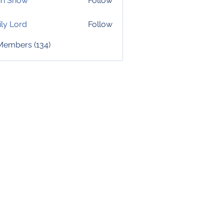
hn Snow
Follow
ly Lord
Follow
 Members (134)