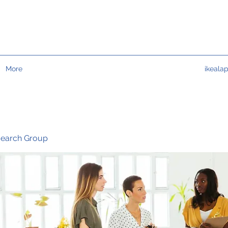
More
ikeala
search Group