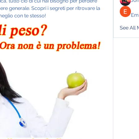
Jo
isica, tutto ciò di cui hai bisogno per perdere 
re generale. Scopri i segreti per ritrovare la 
Emi
meglio con te stesso!
See All