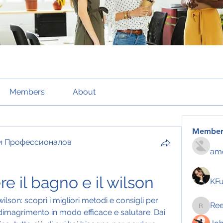
Members
About
Member
и Профессионалов
amo
e il bagno e il wilson
KF
ilson: scopri i migliori metodi e consigli per 
Re
Reelsd
 dimagrimento in modo efficace e salutare. Dai 