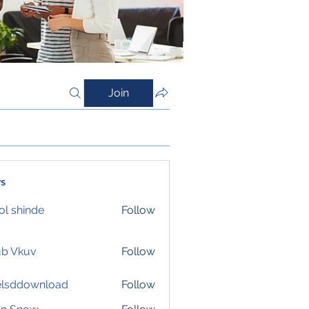
Join
s
l shinde
Follow
ub Vkuv
Follow
elsddownload
Follow
download