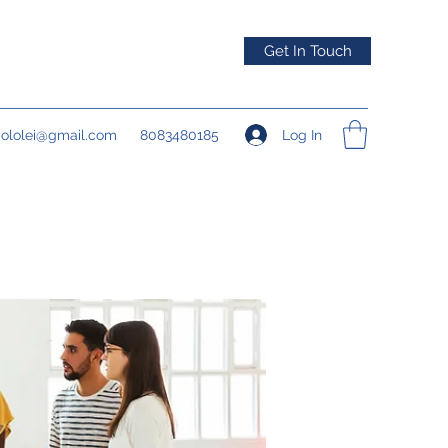
Get In Touch
Log In
pololei@gmail.com
8083480185