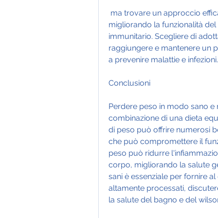
 ma trovare un approccio efficace può essere una sfida. In questo articolo, 
migliorando la funzionalità del
immunitario. Scegliere di adotta
raggiungere e mantenere un pes
a prevenire malattie e infezioni.
Conclusioni
Perdere peso in modo sano e na
combinazione di una dieta equili
di peso può offrire numerosi be
che può compromettere il funz
peso può ridurre l'infiammazion
corpo, migliorando la salute ge
sani è essenziale per fornire al 
altamente processati, discuter
la salute del bagno e del wilso