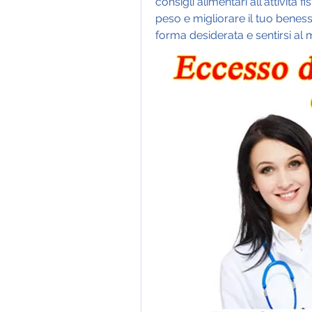
consigli alimentari all'attività f
peso e migliorare il tuo benesse
forma desiderata e sentirsi al 