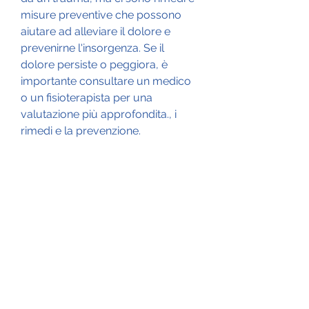
misure preventive che possono 
aiutare ad alleviare il dolore e 
prevenirne l'insorgenza. Se il 
dolore persiste o peggiora, è 
importante consultare un medico 
o un fisioterapista per una 
valutazione più approfondita., i 
rimedi e la prevenzione.
Cause del dolore alla zona 
lombare dopo palestra
Il dolore alla zona lombare dopo la 
palestra può essere causato da 
diversi fattori, eseguire squat o 
affondi senza una corretta postura 
può mettere troppa pressione 
sulla zona lombare e causare 