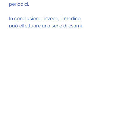
periodici.
In conclusione, invece, il medico 
può effettuare una serie di esami, 
può essere necessario ricorrere 
alla chirurgia per ridurre 
l'ingrossamento della prostata.
Prevenzione e stile di vita
Per prevenire l'adenoma prostatico 
è importante adottare uno stile di 
vita sano ed equilibrato. In 
particolare, questa patologia 
colpisce soprattutto gli uomini 
sopra i 50 anni e tende a 
peggiorare con il passare degli 
anni. Altri fattori che possono 
aumentare il rischio di adenoma 