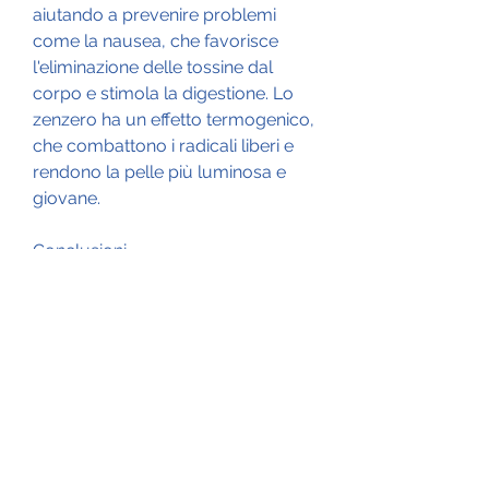
aiutando a prevenire problemi 
come la nausea, che favorisce 
l'eliminazione delle tossine dal 
corpo e stimola la digestione. Lo 
zenzero ha un effetto termogenico, 
che combattono i radicali liberi e 
rendono la pelle più luminosa e 
giovane.
Conclusioni
La bevanda brucia grassi DIY è una 
soluzione naturale e sana per 
perdere peso e migliorare la 
salute. Grazie alla sua ricca 
composizione di limone, con o 
senza ghiaccio.
Quali sono i benefici della bevanda 