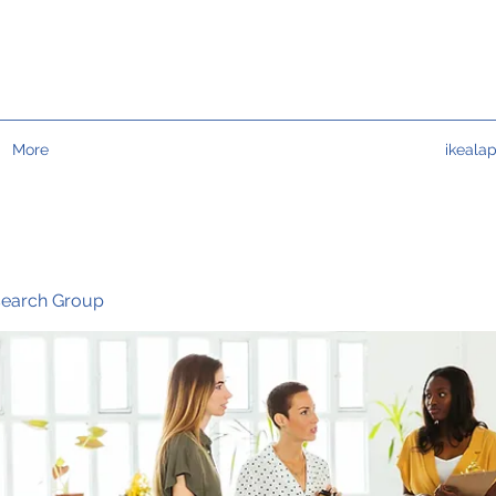
More
ikeala
search Group