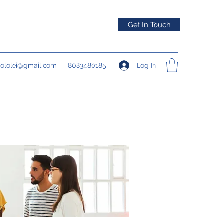
Get In Touch
Log In
pololei@gmail.com
8083480185