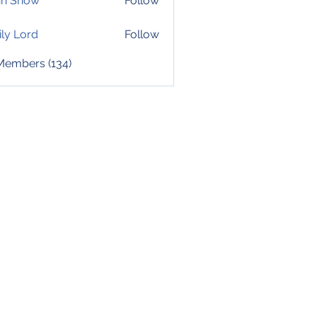
hn Snow
Follow
ly Lord
Follow
 Members (134)