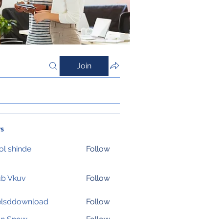
Join
s
l shinde
Follow
ub Vkuv
Follow
elsddownload
Follow
download