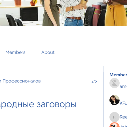
Members
About
Member
и Профессионалов
amo
ародные заговоры 
KF
Re
Reelsd