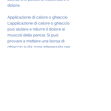
dolore.
Applicazione di calore o ghiaccio
L'applicazione di calore o ghiaccio 
può aiutare a ridurre il dolore ai 
muscoli della pancia. Si può 
provare a mettere una borsa di 
ghiaccio sulla zona interessata per 
20 minuti alla volta.
Massaggio
Il massaggio può aiutare a ridurre 
il dolore ai muscoli della pancia. Si 
può provare a massaggiare 
delicatamente la zona interessata 
con movimenti circolari.
Esercizio fisico leggero