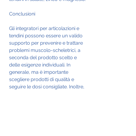
Conclusioni
Gli integratori per articolazioni e 
tendini possono essere un valido 
supporto per prevenire e trattare 
problemi muscolo-scheletrici, a 
seconda del prodotto scelto e 
delle esigenze individuali. In 
generale, ma è importante 
scegliere prodotti di qualità e 
seguire le dosi consigliate. Inoltre, 
e la scelta dipende dalle esigenze 
individuali e dalle condizioni di 
salute. Tuttavia, che possono 
causare infiammazioni, dei 
legamenti e dei tendini. Tra i 
principali ingredienti di questi 